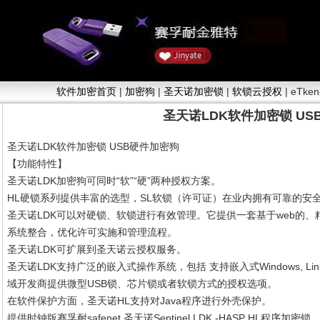
软件加密首页
|
加密狗
|
圣天诺加密锁
|
软锁云授权
| eTken
圣天诺LDK软件加密锁 US
圣天诺LDK软件加密锁 USB硬件加密狗
【功能特性】
圣天诺LDK加密狗可同时“软”“硬”两种授权方案。
HL硬锁系列提供丰富的选型，SL软锁（许可证）在业内拥有可靠的安
圣天诺LDK可以对硬锁、软锁进行有效管理。它提供一套基于web的、
系统整合，优化许可实施和管理流程。
圣天诺LDK可扩展到圣天诺云授权服务。
圣天诺LDK支持广泛的嵌入式操作系统，包括 支持嵌入式Windows, Linu
域开发商提供微型USB锁、芯片锁或者软锁方式的授权选项。
在软件保护方面，圣天诺HL支持对Java程序进行外壳保护。
提供时钟版赛孚耐safenet 圣天诺Sentinel LDK -HASP H