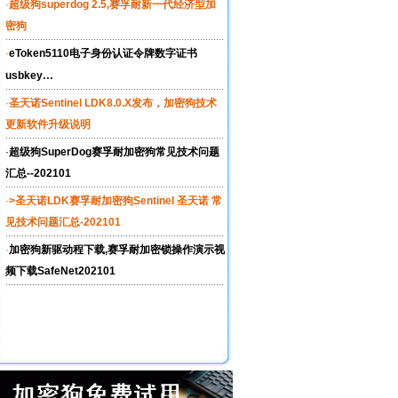
·
超级狗superdog 2.5,赛孚耐新一代经济型加
密狗
·
eToken5110电子身份认证令牌数字证书
...
usbkey
·
圣天诺Sentinel LDK8.0.X发布，加密狗技术
更新软件升级说明
·
超级狗SuperDog赛孚耐加密狗常见技术问题
汇总--202101
·
>圣天诺LDK赛孚耐加密狗Sentinel 圣天诺 常
见技术问题汇总-202101
·
加密狗新驱动程下载,赛孚耐加密锁操作演示视
频下载SafeNet202101