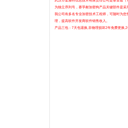
武汉市金雅特信息技术有限责任公司是泰雷兹（TH
为独立序列号，赛孚耐加密狗产品关键部件是采用
我公司有多名专业加密技术工程师，可随时为您售
理，提高软件开发商软件销售收入。
产品三包：7天包退换,非物理损坏2年免费更换,