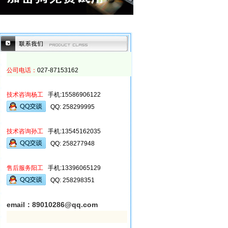
公司电话：
027-87153162
技术咨询杨工
手机:15586906122
QQ
: 258299995
技术咨询孙工
手机:
13545162035
QQ
:
258277948
售后服务阳工
手机:13396065129
QQ
:
258298351
email：89010286@qq.com