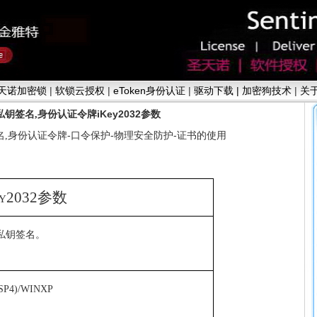
天诺加密锁
|
软锁云授权
|
eToken身份认证
|
驱动下载 |
加密狗技术
|
关
身份认证令牌iKey2032参数
私钥签名,
身份认证令牌-口令保护-物理安全防护-证书的使用
,
ey2032
参数
私钥签名。
(SP4)/WINXP