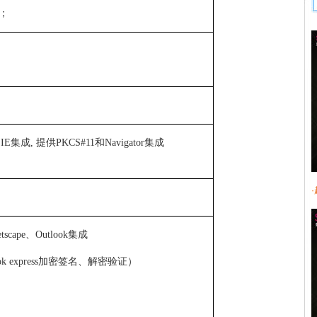
；
IE
集成
,
提供
PKCS#11
和
Navigator
集成
tscape
、
Outlook
集成
ok express
加密签名、解密验证）