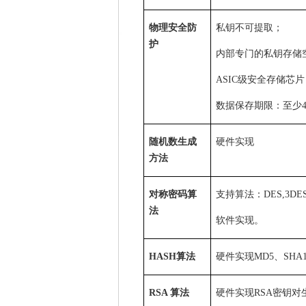
物理安全防
私钥不可提取；
护
内部专门的私钥存储
ASIC
级安全存储芯片
数据保存期限：至少
随机数生成
硬件实现
方法
对称密码算
支持算法：
DES,3DES
法
软件实现。
HASH
算法
硬件实现
MD5
、
SHA
RSA
算法
硬件实现
RSA
密钥对