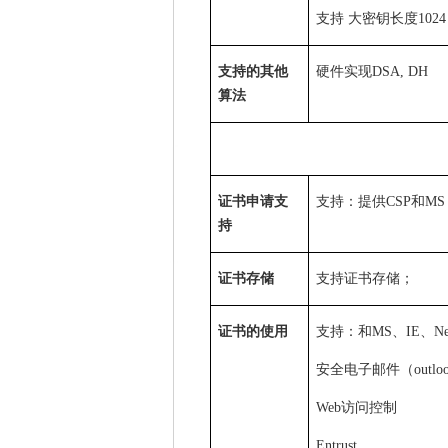
支持 大密钥长度
1024
支持的其他
硬件实现
DSA, DH
算法
证书申请支
支持：提供
CSP
和
MS 
持
证书存储
支持证书存储；
证书的使用
支持：和
MS
、
IE
、
Ne
安全电子邮件（
outlo
Web
访问控制
Entrust