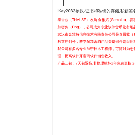
iKey2032参数-
证书和私钥的存储,私钥签名
泰雷兹（THALSE）收购:金雅拓 (Gemalto)、赛孚
加密狗（Dog），公司成为专业软件货币化市场
武汉市金雅特信息技术有限责任公司是泰雷兹（TH
独立序列号，赛孚耐加密狗产品关键部件是采用非
我公司有多名专业加密技术工程师，可随时为您售
理，提高软件开发商软件销售收入。
产品三包：7天包退换,非物理损坏2年免费更换,