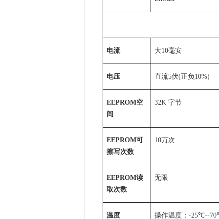
电流
大
10
毫安
电压
直流
5
伏
(
正负
10%)
EEPROM
空
32K
字节
间
EEPROM
可
10
万次
擦写次数
EEPROM
读
无限
取次数
温度
操作温度：
-25
℃
--70