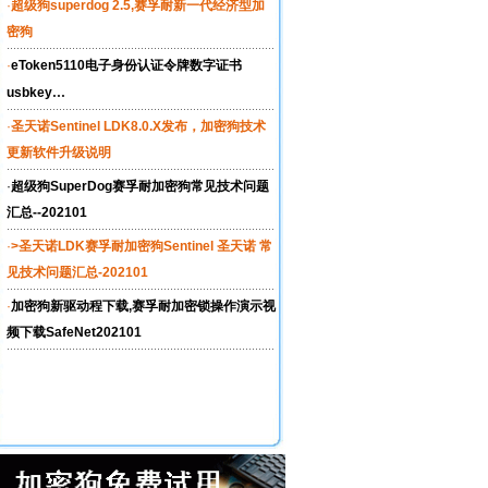
·
超级狗superdog 2.5,赛孚耐新一代经济型加
密狗
·
eToken5110电子身份认证令牌数字证书
...
usbkey
·
圣天诺Sentinel LDK8.0.X发布，加密狗技术
更新软件升级说明
·
超级狗SuperDog赛孚耐加密狗常见技术问题
汇总--202101
·
>圣天诺LDK赛孚耐加密狗Sentinel 圣天诺 常
见技术问题汇总-202101
·
加密狗新驱动程下载,赛孚耐加密锁操作演示视
频下载SafeNet202101