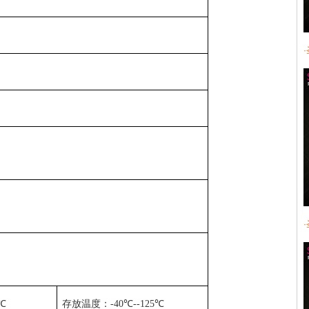
℃
存放温度：
-40
℃
--125
℃