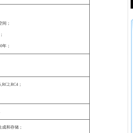
空间；
；
40
年；
,RC2,RC4
；
1
生成和存储；