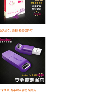
·圣天诺CL 云锁 云授权许可
京东商城-赛孚耐金雅特专卖店