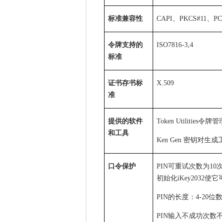
标准兼容性
CAPI
、
PKCS#11
、
PC
令牌支持的
ISO7816-3,4
标准
证书存书标
X.509
准
提供的软件
Token Utilities
令牌管
和工具
Ken Gen
密钥对生成
口令保护
PIN
可重试次数为
10
初始化
iKey2032
使它
PIN
的长度：
4-20
位
PIN
输入不成功次数