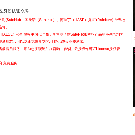
身份认证令牌
,
耐(SafeNet)、圣天诺（Sentinel）、阿拉丁（HASP）,彩虹(Rainbow),金天地
品牌。
ALSE）公司授权中国代理商，所售赛孚耐SafeNet加密狗产品的序列号均为
通用芯片可以防止克隆复制的,可提供30天免费测试。
前售后服务，帮助您实现硬件加密狗、软锁、云授权许可证License授权管
2年免费服务