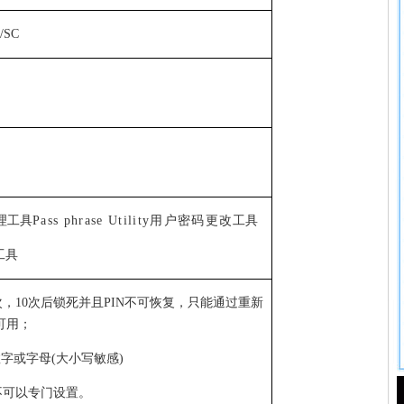
/SC
理工具
Pass phrase Utility
用户密码更改
工具
工具
次，
10
次后锁死并且
PIN
不可恢复，只能通过重新
可用；
数字或字母
(
大小写敏感
)
不可以专门设置。