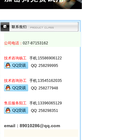
公司电话：
027-87153162
技术咨询杨工
手机:15586906122
QQ
: 258299995
技术咨询孙工
手机:
13545162035
QQ
:
258277948
售后服务阳工
手机:13396065129
QQ
:
258298351
email：89010286@qq.com