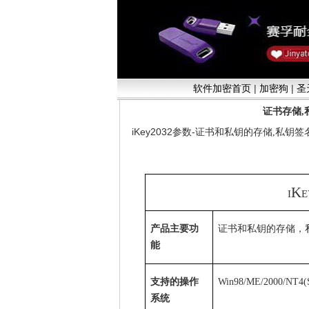
软件加密首页
|
加密狗
|
圣
证书存储,
iKey2032参数-
证书和私钥的存储,私钥签名
iK
产品主要功
证书和私钥的存储，
能
支持的操作
Win98/ME/2000/NT4
系统