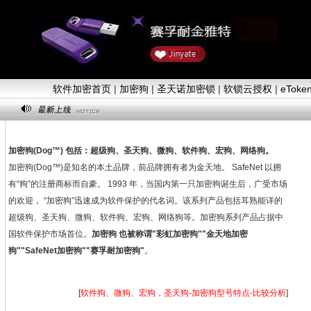
软件加密首页
|
加密狗
|
圣天诺加密锁
|
软锁云授权
|
eTok
加密狗(Dog™) 包括：超级狗、圣天狗、微狗、软件狗、宏狗、网络狗。
加密狗(Dog™)是知名的本土品牌，前品牌拥有者为金天地。 SafeNet 以拥
有“狗”的注册商标而自豪。 1993 年，当国内第一只加密狗诞生后，广受市场
的欢迎， “加密狗”迅速成为软件保护的代名词。该系列产品包括耳熟能详的
超级狗、圣天狗、微狗、软件狗、宏狗、网络狗等。加密狗系列产品占据中
国软件保护市场首位。
加密狗 也被称谓"彩虹加密狗""金天地加密
狗""SafeNet加密狗""赛孚耐加密狗"
。
[
软件狗、微狗、宏狗，圣天狗-加密狗型号特点-比较分析
]