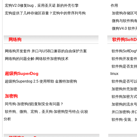
宏狗V2.0修复bug，采用圣天诺 新的外壳引擎
作用
宏狗提供了几种存储区容量？宏狗中的带序列号狗
加密狗存储区可
微狗与软件狗
微狗V4.0 软
网络狗
软件狗SoftDo
网络狗开发套件 并口与USB口兼容的自由保护方案
软件狗SoftD
网络狗的问题全解-网络软件加密狗技术
软件狗开发套件
软件狗是否支持l
超级狗SuperDog
linux
超级狗Superdog 2.5 使用帮助 金雅特加密狗
软件狗是否可
加密狗外壳加
加密狗
软件狗加密方式
同号狗-加密狗(锁)复制安全有问题？
加密狗的流水号作
软件狗、微狗、宏狗，圣天狗-加密狗型号特点-比较
并口加密狗-并
分析
软件狗-安装、卸