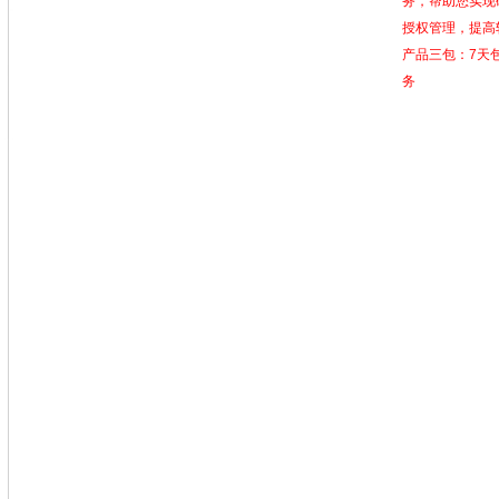
务，帮助您实现硬
授权管理，提高
产品三包：7天包
务