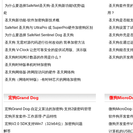
为什么要选择SafeNet圣天狗-圣天狗新功能\优势\益
圣天狗套件里
处
用？
圣天狗新功能-软件加密狗新技术概
圣天狗是否能支
SafeNet 圣天狗与 UltraPro 或 SuperPro硬件加密狗区别
圣天狗设置了
为什么要选择 SafeNet Sentinel Dog 圣天狗
圣天狗外壳是否
圣天狗 无需对源代码进行任何改动的 简单加密方法
圣天狗在通过
圣天狗 V-Clock 让您可靠安全的提供试用版、演示版
圣天狗能否支持l
圣天狗时间闸计数器的作用是什么？
圣天狗的开发
圣天狗时钟版单机时钟加密狗
圣天狗网络版-跨网段访问的硬件 圣天网络狗
圣天狗（网络时钟版）-有时钟芯片的网络加密狗
宏狗Grand Dog
微狗MicroD
宏狗Grand Dog-自定义算法的加密狗-支持2级密码管理
微狗MicroD
宏狗开发套件-工作原理-产品特性
软件狗开发套件
宏狗V2.0 SDK支持Win7（32/x64位）加密狗问题
微狗开发套件V
解答
计算机的USB